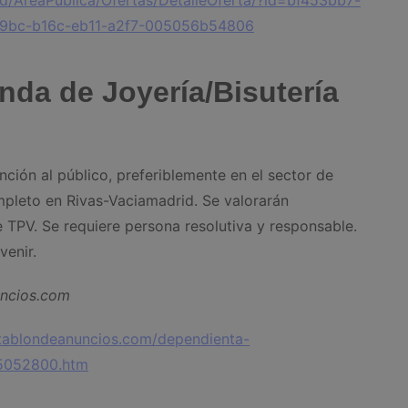
id/AreaPublica/Ofertas/DetalleOferta/?id=bf453bb7-
9bc-b16c-eb11-a2f7-005056b54806
nda de Joyería/Bisutería
ción al público, preferiblemente en el sector de
ompleto en Rivas-Vaciamadrid. Se valorarán
TPV. Se requiere persona resolutiva y responsable.
venir.
uncios.com
tablondeanuncios.com/dependienta-
_-5052800.htm