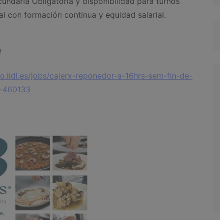
cundaria Obligatoria y disponibilidad para turnos
al con formación continua y equidad salarial.
l
o.lidl.es/jobs/cajerx-reponedor-a-16hrs-sem-fin-de-
d-460133