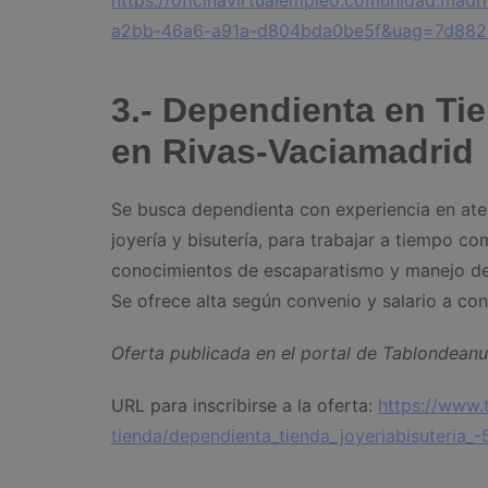
https://oficinavirtualempleo.comunidad.madr
a2bb-46a6-a91a-d804bda0be5f&uag=7d882
3.- Dependienta en Tie
en Rivas-Vaciamadrid
Se busca dependienta con experiencia en aten
joyería y bisutería, para trabajar a tiempo c
conocimientos de escaparatismo y manejo de 
Se ofrece alta según convenio y salario a con
Oferta publicada en el portal de Tablondean
URL para inscribirse a la oferta:
https://www.
tienda/dependienta_tienda_joyeriabisuteria