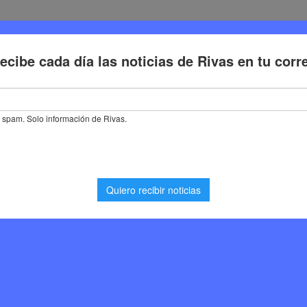
Deporte
Cultura
Trabajo
Problemas de la ciudadaní
e trabajo en Rivas Vaciamadrid para la tercera semana de septiembre
en Rivas Vaciamadrid
ana de septiembre
0
Noticias Rivas Vaciamadrid
,
Trabajo