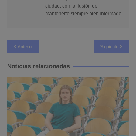
ciudad, con la ilusión de
mantenerte siempre bien informado.
Navegación
Anterior
Siguiente
de
entradas
Noticias relacionadas