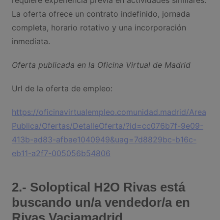
requiere experiencia previa en actividades similares.
La oferta ofrece un contrato indefinido, jornada
completa, horario rotativo y una incorporación
inmediata.
Oferta publicada en la Oficina Virtual de Madrid
Url de la oferta de empleo:
https://oficinavirtualempleo.comunidad.madrid/Area
Publica/Ofertas/DetalleOferta/?id=cc076b7f-9e09-
413b-ad83-afbae1040949&uag=7d8829bc-b16c-
eb11-a2f7-005056b54806
2.- Soloptical H2O Rivas está
buscando un/a vendedor/a en
Rivas Vaciamadrid.