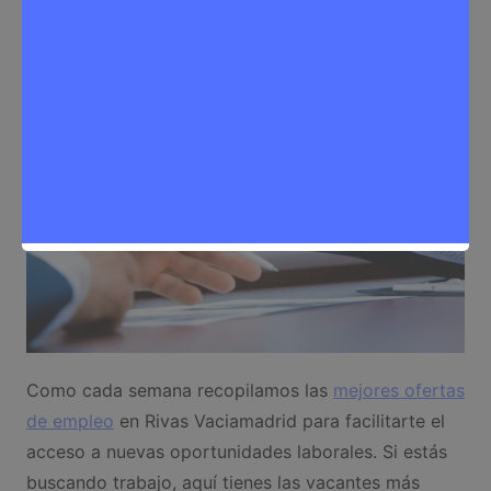
Noticias Rivas Vaciamadrid
,
Trabajo
Como cada semana recopilamos las
mejores ofertas
de empleo
en Rivas Vaciamadrid para facilitarte el
acceso a nuevas oportunidades laborales. Si estás
buscando trabajo, aquí tienes las vacantes más