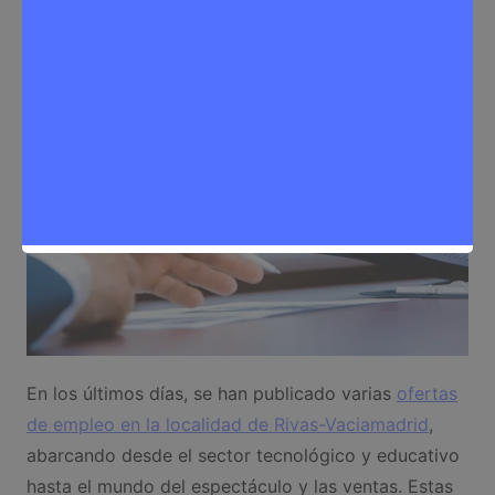
Noticias Rivas Vaciamadrid
,
Trabajo
En los últimos días, se han publicado varias
ofertas
de empleo en la localidad de Rivas-Vaciamadrid
,
abarcando desde el sector tecnológico y educativo
hasta el mundo del espectáculo y las ventas. Estas