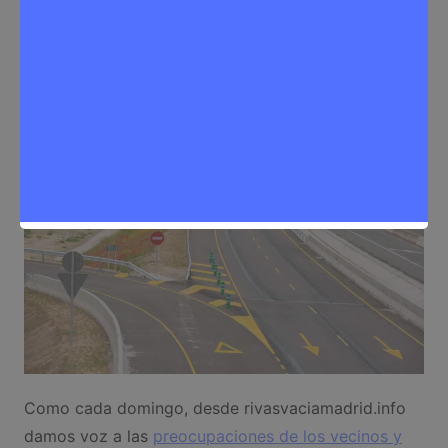
Sergio Lombera
19 de octubre de 2025
0
Noticias Rivas Vaciamadrid
,
Problemas de la ciudadanía
Como cada domingo, desde rivasvaciamadrid.info
damos voz a las
preocupaciones de los vecinos y