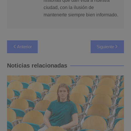
historias que dan vida a nuestra
ciudad, con la ilusión de
mantenerte siempre bien informado.
Navegación
Anterior
Siguiente
de
entradas
Noticias relacionadas