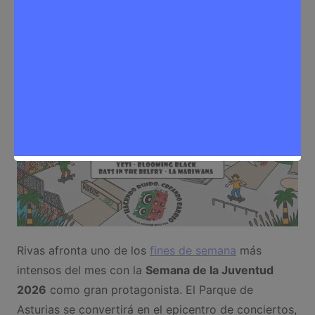
Eventos
,
Noticias Rivas Vaciamadrid
Rivas afronta uno de los
fines de semana
más
intensos del mes con la
Semana de la Juventud
2026
como gran protagonista. El Parque de
Asturias se convertirá en el epicentro de conciertos,