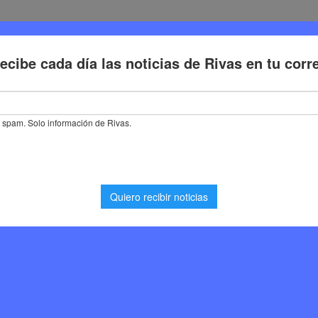
Deporte
Cultura
Trabajo
Problemas de la ciudadaní
que transforma el miedo en confianza a través de la música y la danz
e La Tecla Negra… el
orma el miedo en
e la música y la danza