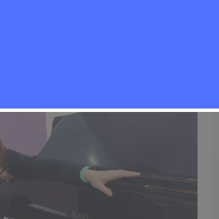
id
Noticias Rivas Vaciamadrid
,
Quién está detrás de