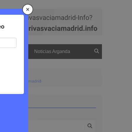
a
El boletín
Noticias Arganda
a en Rivas Vaciamadrid
Buscar