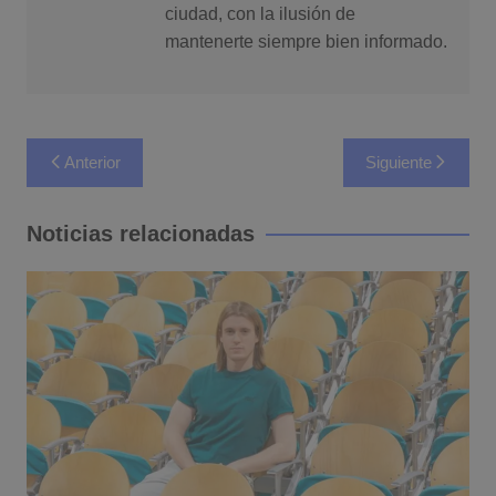
ciudad, con la ilusión de
mantenerte siempre bien informado.
Navegación
Anterior
Siguiente
de
entradas
Noticias relacionadas