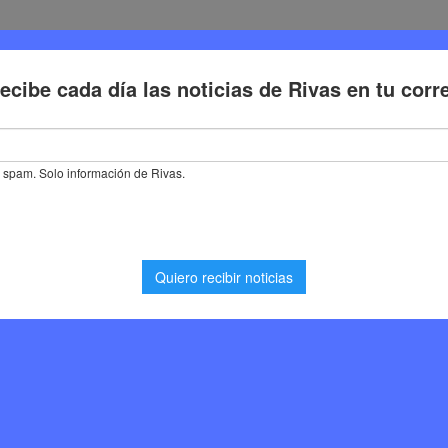
Deporte
Cultura
Trabajo
Problemas de la ciudadaní
el transporte público en Rivas durante las fiestas: más autobuses y 
rte público en Rivas
: más autobuses y metro