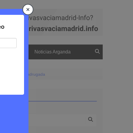
a
El boletín
Noticias Arganda
metro hasta la madrugada
Buscar