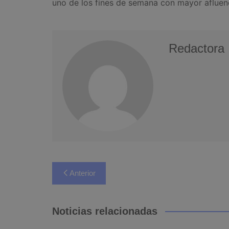
uno de los fines de semana con mayor afluen
Redactora
Navegación
Anterior
de
entradas
Noticias relacionadas