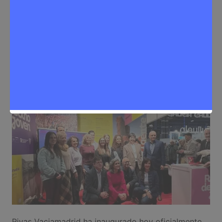
Sergio Lombera
23 de enero de 2026
0
Eventos
,
Noticias Rivas Vaciamadrid
Rivas Vaciamadrid ha inaugurado hoy oficialmente