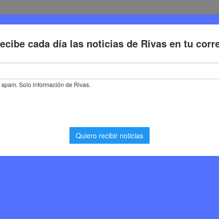
Deporte
Cultura
Trabajo
Problemas de la ciudadaní
za en el plan de realojos del Pacto Regional de Cañada Real con nuev
lan de realojos del
Cañada Real con nuevos
 4