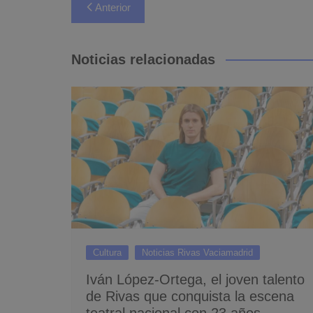
Navegación
Anterior
de
entradas
Noticias relacionadas
Cultura
Noticias Rivas Vaciamadrid
Iván López-Ortega, el joven talento
de Rivas que conquista la escena
teatral nacional con 23 años