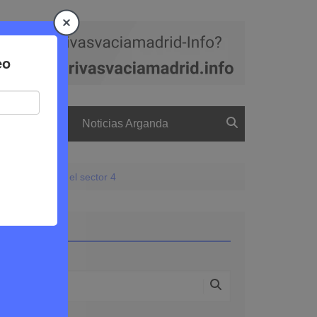
a
El boletín
Noticias Arganda
os derribos en el sector 4
Buscar