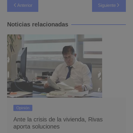
Navegación
Anterior
Siguiente
de
entradas
Noticias relacionadas
Opinión
Ante la crisis de la vivienda, Rivas
aporta soluciones