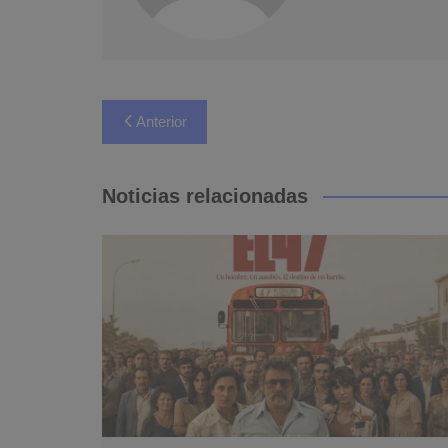
Navegación
Anterior
de
entradas
Noticias relacionadas