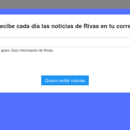
Deporte
Cultura
Trabajo
Problemas de la ciudadaní
enza a calentar motores para celebrar los 25 años de su Festival de 
lentar motores para
 de su Festival de Cine
0
Cultura
,
Noticias Rivas Vaciamadrid