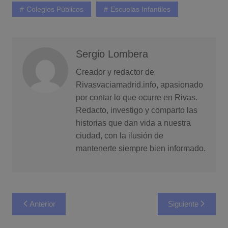
Colegios Públicos
Escuelas Infantiles
Sergio Lombera
Creador y redactor de
Rivasvaciamadrid.info, apasionado
por contar lo que ocurre en Rivas.
Redacto, investigo y comparto las
historias que dan vida a nuestra
ciudad, con la ilusión de
mantenerte siempre bien informado.
Navegación
Anterior
Siguiente
de