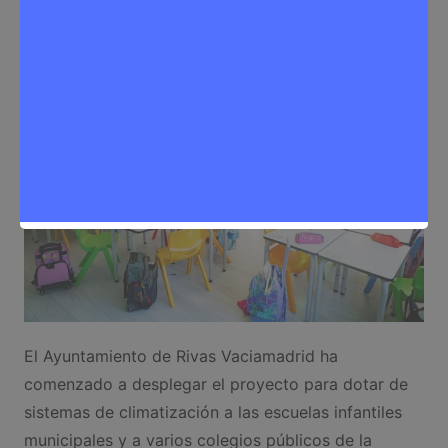
Noticias Rivas Vaciamadrid
,
Reformas
El Ayuntamiento de Rivas Vaciamadrid ha
comenzado a desplegar el proyecto para dotar de
sistemas de climatización a las escuelas infantiles
municipales y a varios colegios públicos de la