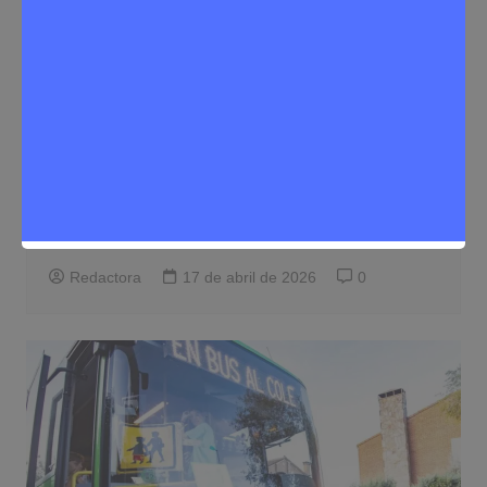
Educación
Noticias Rivas Vaciamadrid
Rivas abre el plazo para solicitar plaza
en “En bus al cole” para el curso
2026/2027
Redactora
17 de abril de 2026
0