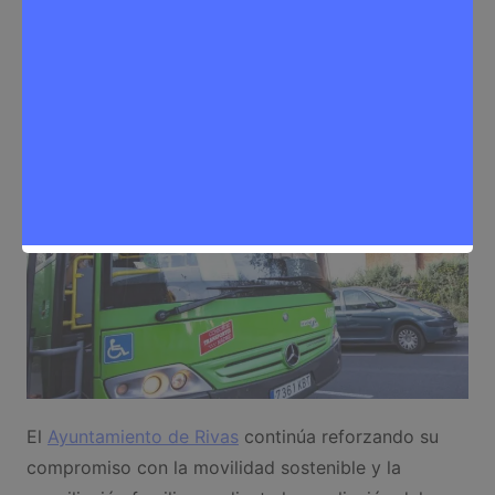
Sergio Lombera
1 de julio de 2025
0
Noticias Rivas Vaciamadrid
,
Tráfico
El
Ayuntamiento de Rivas
continúa reforzando su
compromiso con la movilidad sostenible y la