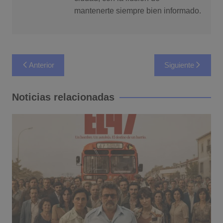
mantenerte siempre bien informado.
Navegación
Anterior
Siguiente
de
entradas
Noticias relacionadas