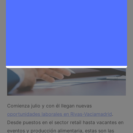
Noticias Rivas Vaciamadrid
,
Trabajo
Comienza julio y con él llegan nuevas
oportunidades laborales en Rivas-Vaciamadrid
.
Desde puestos en el sector retail hasta vacantes en
eventos y producción alimentaria, estas son las