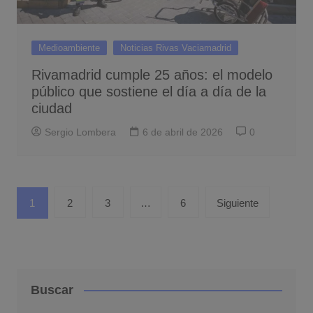
Medioambiente
Noticias Rivas Vaciamadrid
Rivamadrid cumple 25 años: el modelo
público que sostiene el día a día de la
ciudad
Sergio Lombera
6 de abril de 2026
0
Paginación
1
2
3
…
6
Siguiente
de
entradas
Buscar