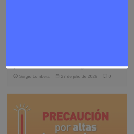
Medioambiente
Noticias Rivas Vaciamadrid
El eclipse solar del 12 de agosto se
verá casi al 100% en Rivas: dónde verlo
y cómo disfrutarlo con seguridad
Sergio Lombera
27 de julio de 2026
0