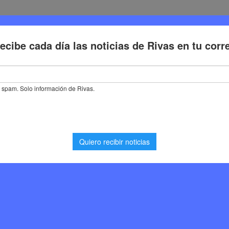
Deporte
Cultura
Trabajo
Problemas de la ciudadaní
s ambientales para celebrar el Día Mundial del Medio Ambiente en Riv
les para celebrar el
io Ambiente en Rivas
dioambiente
,
Noticias Rivas Vaciamadrid