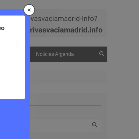
a
El boletín
Noticias Arganda
as
Buscar