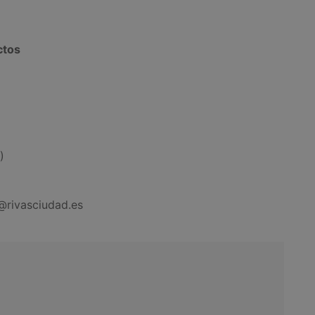
ctos
)
@rivasciudad.es