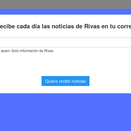
Deporte
Cultura
Trabajo
Problemas de la ciudadaní
á detrás de… Carpintería Trama Interiores: más de dos décadas crea
e… Carpintería Trama
dos décadas creando
 desde Rivas