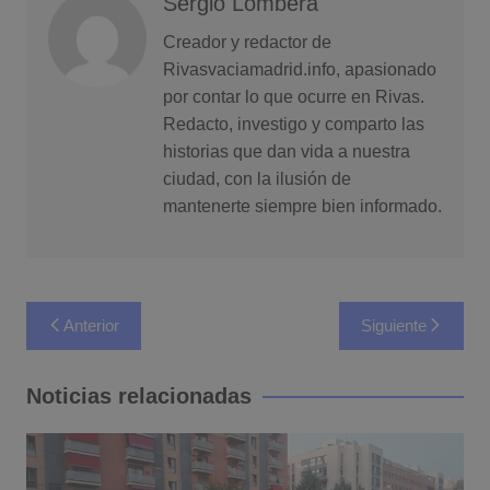
Sergio Lombera
Creador y redactor de
Rivasvaciamadrid.info, apasionado
por contar lo que ocurre en Rivas.
Redacto, investigo y comparto las
historias que dan vida a nuestra
ciudad, con la ilusión de
mantenerte siempre bien informado.
Navegación
Anterior
Siguiente
de
entradas
Noticias relacionadas