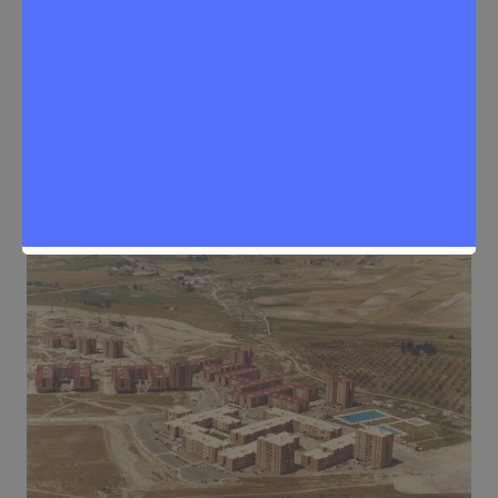
transformación en una gran
zona verde
Sergio Lombera
19 de junio de 2026
0
Medioambiente
,
Noticias Rivas Vaciamadrid