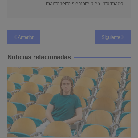
mantenerte siempre bien informado.
Navegación
Anterior
Siguiente
de
entradas
Noticias relacionadas