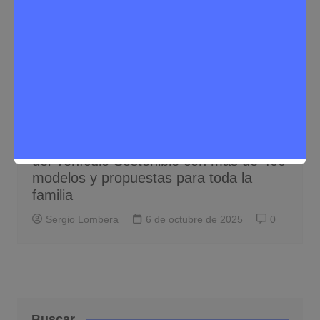
Eventos
Noticias Rivas Vaciamadrid
Rivas acoge este fin de semana la Feria
del Vehículo Sostenible con más de 400
modelos y propuestas para toda la
familia
Sergio Lombera
6 de octubre de 2025
0
Buscar