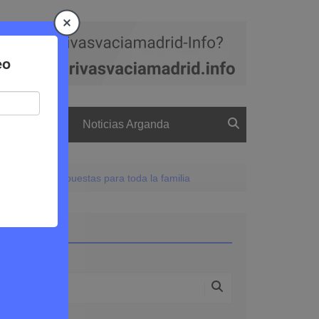
a
El boletín
Noticias Arganda
 modelos y propuestas para toda la familia
Buscar