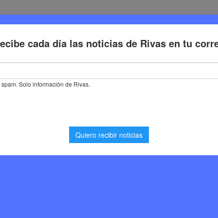
Deporte
Cultura
Trabajo
Problemas de la ciudadaní
e este fin de semana la Feria del Vehículo Sostenible con más de 400
 de semana la Feria del
 con más de 400
 para toda la familia