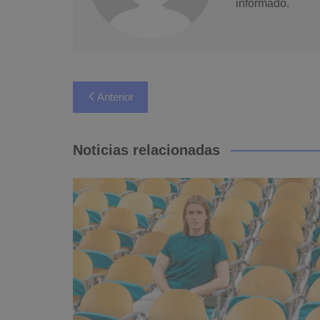
informado.
Navegación
Anterior
de
entradas
Noticias relacionadas