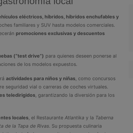
 gastronomía local
ehículos eléctricos, híbridos, híbridos enchufables y
oches familiares y SUV hasta modelos comerciales.
recerán
promociones exclusivas y descuentos
ebas (“test drive”)
para quienes deseen ponerse al
aciones de los modelos expuestos.
ará
actividades para niños y niñas
, como concursos
e seguridad vial o carreras de coches virtuales.
es teledirigidos
, garantizando la diversión para los
ntes locales
, el Restaurante
Atlantika
y la
Taberna
ta de la Tapa de Rivas
. Su propuesta culinaria