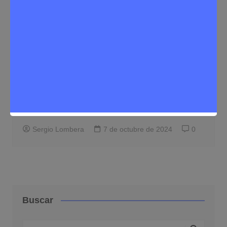
Eventos
Noticias Rivas Vaciamadrid
Regresa a Rivas Vaciamadrid el festival
Coñumor, descubre la programación de
este festival de humor
Sergio Lombera
7 de octubre de 2024
0
Buscar