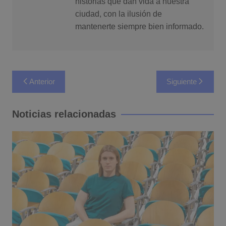
historias que dan vida a nuestra
ciudad, con la ilusión de
mantenerte siempre bien informado.
Navegación
Anterior
Siguiente
de
entradas
Noticias relacionadas