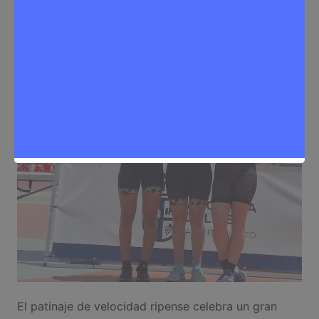
Sergio Lombera
2 de julio de 2025
0
Deporte
,
Noticias Rivas Vaciamadrid
El patinaje de velocidad ripense celebra un gran