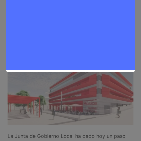
habitable
Sergio Lombera
3 de julio de 2025
0
Cultura
,
Noticias Rivas Vaciamadrid
La Junta de Gobierno Local ha dado hoy un paso