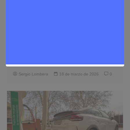
Eventos
Noticias Rivas Vaciamadrid
Rivas Vaciamadrid presenta la campaña
‘30 días en bici’ para fomentar la
movilidad sostenible en abril
Sergio Lombera
18 de marzo de 2026
0