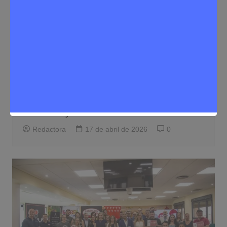
Eventos
Noticias Rivas Vaciamadrid
Rivas se llena de sabor con la Ruta de
la Tapa “Tapas Galácticas”, que reúne a
51 bares y restaurantes
Redactora
17 de abril de 2026
0