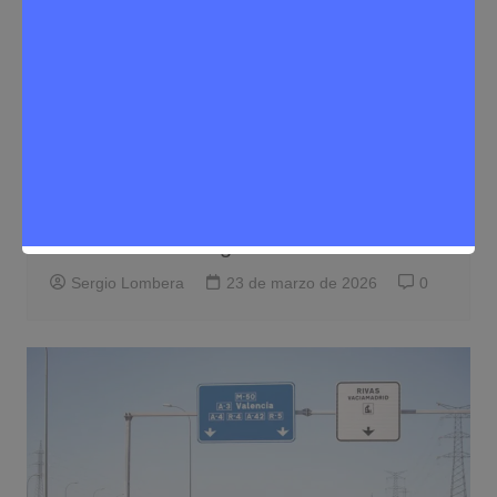
Noticias Rivas Vaciamadrid
Tráfico
Un accidente entre varios vehículos
obliga a cortar la A-3 a la altura de
Rivas este domingo
Sergio Lombera
23 de marzo de 2026
0