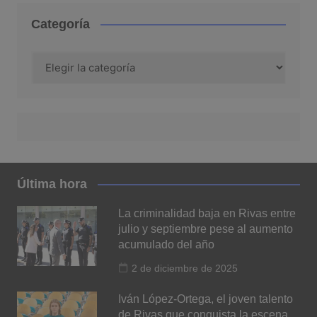
Categoría
Categoría
Última hora
La criminalidad baja en Rivas entre
julio y septiembre pese al aumento
acumulado del año
2 de diciembre de 2025
Iván López-Ortega, el joven talento
de Rivas que conquista la escena