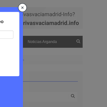
a
El boletín
Noticias Arganda
uir tus entradas
Buscar