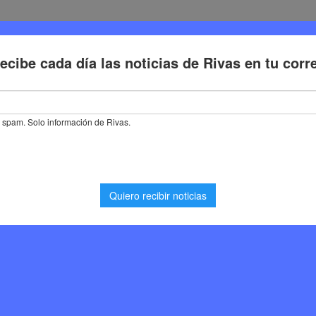
Deporte
Cultura
Trabajo
Problemas de la ciudadaní
 el Abono 2025 de la Sinfónica de Rivas: fechas, obras y cómo conseg
 2025 de la Sinfónica
bras y cómo conseguir