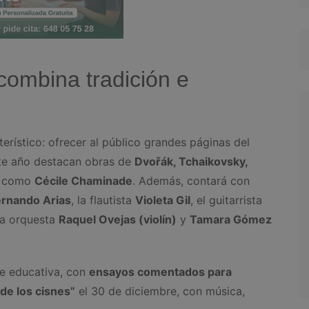
ombina tradición e
terístico: ofrecer al público grandes páginas del
ste año destacan obras de
Dvořák, Tchaikovsky,
s como
Cécile Chaminade
. Además, contará con
ernando Arias
, la flautista
Violeta Gil
, el guitarrista
la orquesta
Raquel Ovejas (violín)
y
Tamara Gómez
te educativa, con
ensayos comentados para
 de los cisnes”
el 30 de diciembre, con música,