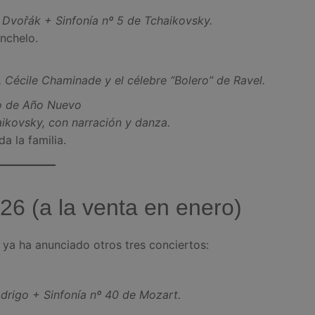
 Dvořák + Sinfonía nº 5 de Tchaikovsky.
onchelo.
, Cécile Chaminade y el célebre “Bolero” de Ravel.
to de Año Nuevo
aikovsky, con narración y danza.
a la familia.
6 (a la venta en enero)
 ya ha anunciado otros tres conciertos:
drigo + Sinfonía nº 40 de Mozart.