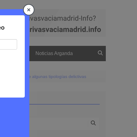
a
El boletín
Noticias Arganda
 el aumento de algunas tipologías delictivas
Buscar