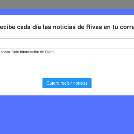
Deporte
Cultura
Trabajo
Problemas de la ciudadaní
propone reforzar la prevención de los delitos más graves en Rivas tras
eforzar la prevención
raves en Rivas tras el
ipologías delictivas