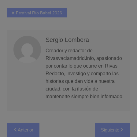
Festival Río Babel 2026
Sergio Lombera
Creador y redactor de
Rivasvaciamadrid.info, apasionado
por contar lo que ocurre en Rivas.
Redacto, investigo y comparto las
historias que dan vida a nuestra
ciudad, con la ilusión de
mantenerte siempre bien informado.
Navegación
Anterior
Siguiente