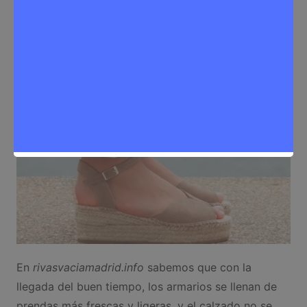
Sergio Lombera
19 de mayo de 2025
0
Moda
En
rivasvaciamadrid.info
sabemos que con la
llegada del buen tiempo, los armarios se llenan de
prendas más frescas y ligeras, y el calzado no se