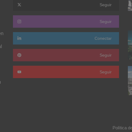
Seguir
Seguir
en
Conectar
l
Seguir
Seguir
u
Política d