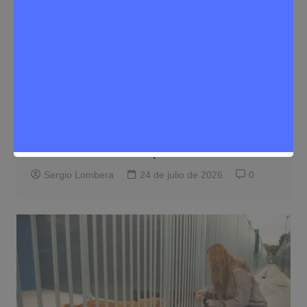
Mascotas
Noticias Rivas Vaciamadrid
El Ayuntamiento de Rivas busca
familias de acogida temporal para
animales afectados por los incendios
Sergio Lombera
24 de julio de 2026
0