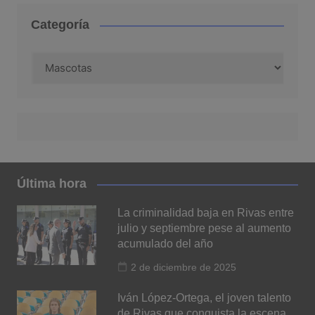
Categoría
Categoría
Última hora
La criminalidad baja en Rivas entre
julio y septiembre pese al aumento
acumulado del año
2 de diciembre de 2025
Iván López-Ortega, el joven talento
de Rivas que conquista la escena