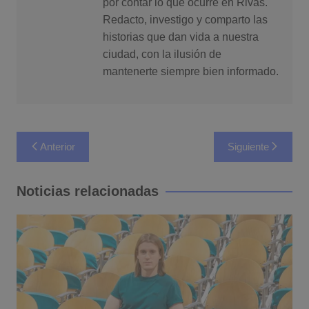
por contar lo que ocurre en Rivas.
Redacto, investigo y comparto las
historias que dan vida a nuestra
ciudad, con la ilusión de
mantenerte siempre bien informado.
Navegación
Anterior
Siguiente
de
entradas
Noticias relacionadas