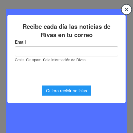
Saltar
al
contenido
Inicio
Noticias Rivas Vaciamadrid
Daniela Jiménez y Luna Ros logran la plata en el
Campeonato de Madrid sub-18 de atletismo
Daniela Jiménez y Luna Ros
logran la plata en el
Campeonato de Madrid sub-18
de atletismo