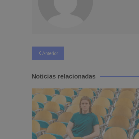
Navegación
Anterior
de
entradas
Noticias relacionadas