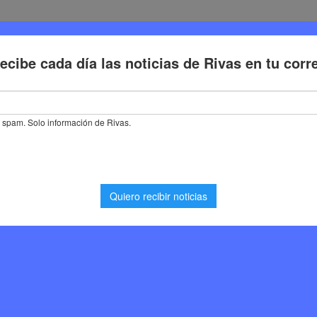
Deporte
Cultura
Trabajo
Problemas de la ciudadaní
l Coliseo: diez corredores locales conquistan la maratón de Roma
 diez corredores locales
tón de Roma
porte
,
Noticias Rivas Vaciamadrid