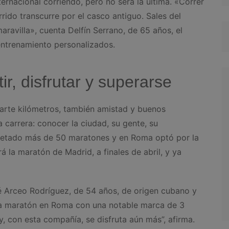
ternacional corriendo, pero no será la última. «Correr
rido transcurre por el casco antiguo. Sales del
ravilla», cuenta Delfín Serrano, de 65 años, el
entrenamiento personalizados.
r, disfrutar y superarse
arte kilómetros, también amistad y buenos
 carrera: conocer la ciudad, su gente, su
pletado más de 50 maratones y en Roma optó por la
á la maratón de Madrid, a finales de abril, y ya
é Arceo Rodríguez, de 54 años, de origen cubano y
ra maratón en Roma con una notable marca de 3
, con esta compañía, se disfruta aún más”, afirma.