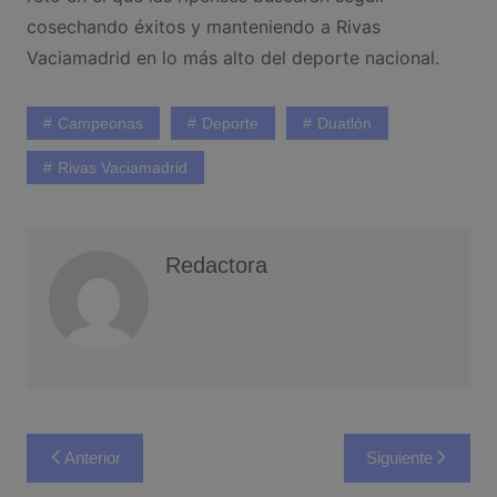
cosechando éxitos y manteniendo a Rivas
Vaciamadrid en lo más alto del deporte nacional.
Campeonas
Deporte
Duatlón
Rivas Vaciamadrid
Redactora
Navegación
Anterior
Siguiente
de