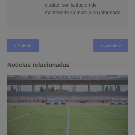
ciudad, con la ilusión de
mantenerte siempre bien informado.
Navegación
Anterior
Siguiente
de
entradas
Noticias relacionadas