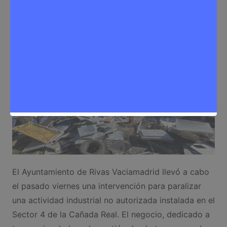
Sergio Lombera
24 de noviembre de 2025
0
Negocios
,
Noticias Rivas Vaciamadrid
El Ayuntamiento de Rivas Vaciamadrid llevó a cabo
el pasado viernes una intervención para paralizar
una actividad industrial no autorizada instalada en el
Sector 4 de la Cañada Real. El negocio, dedicado a