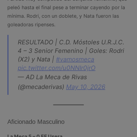
peleó hasta el final pese a terminar cayendo por la
mínima. Rodri, con un doblete, y Nata fueron las
goleadoras ripenses.
RESULTADO | C.D. Móstoles U.R.J.C.
4 – 3 Senior Femenino | Goles: Rodri
(X2) y Nata |
#vamosmeca
pic.twitter.com/u0NNIr0jrO
— AD La Meca de Rivas
(@mecaderivas)
May 10, 2026
Aficionado Masculino
La Meca 5 – 0 EF Usera