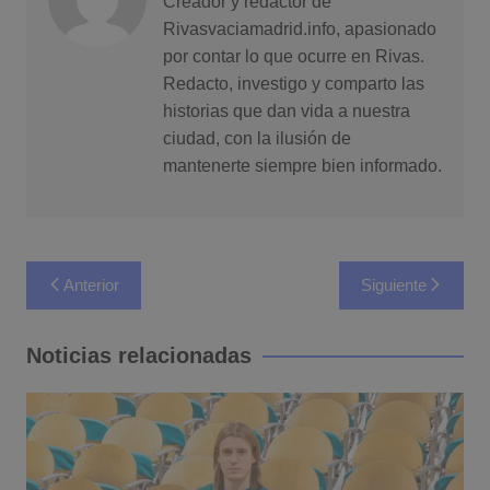
Creador y redactor de
Rivasvaciamadrid.info, apasionado
por contar lo que ocurre en Rivas.
Redacto, investigo y comparto las
historias que dan vida a nuestra
ciudad, con la ilusión de
mantenerte siempre bien informado.
Navegación
Anterior
Siguiente
de
entradas
Noticias relacionadas