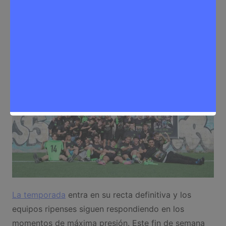
Sergio Lombera
11 de mayo de 2026
0
Deporte
,
Noticias Rivas Vaciamadrid
La temporada
entra en su recta definitiva y los
equipos ripenses siguen respondiendo en los
momentos de máxima presión. Este fin de semana