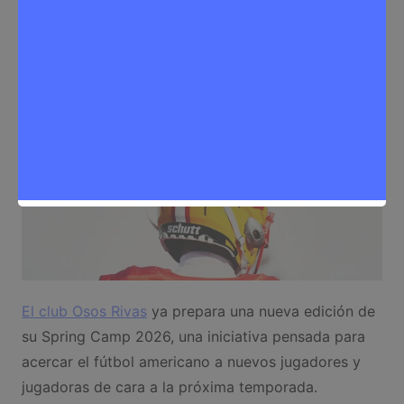
Sergio Lombera
12 de mayo de 2026
0
Deporte
,
Noticias Rivas Vaciamadrid
El club Osos Rivas
ya prepara una nueva edición de
su Spring Camp 2026, una iniciativa pensada para
acercar el fútbol americano a nuevos jugadores y
jugadoras de cara a la próxima temporada.