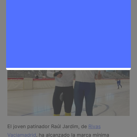
Sergio Lombera
13 de noviembre de 2024
0
Deporte
,
Noticias Rivas Vaciamadrid
El joven patinador Raúl Jardim, de
Rivas
Vaciamadrid
, ha alcanzado la marca mínima