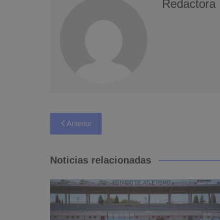
Redactora
Navegación
Anterior
de
entradas
Noticias relacionadas