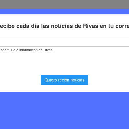
Deporte
Cultura
Trabajo
Problemas de la ciudadaní
a vecina de Rivas de 96 años que encuentra en el deporte su mejor al
de Rivas de 96 años que
rte su mejor aliado
porte
,
Noticias Rivas Vaciamadrid