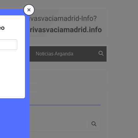
a
El boletín
Noticias Arganda
iado
Buscar