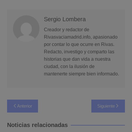
Sergio Lombera
Creador y redactor de
Rivasvaciamadrid.info, apasionado
por contar lo que ocurre en Rivas.
Redacto, investigo y comparto las
historias que dan vida a nuestra
ciudad, con la ilusión de
mantenerte siempre bien informado.
Navegación
Anterior
Siguiente
de
entradas
Noticias relacionadas