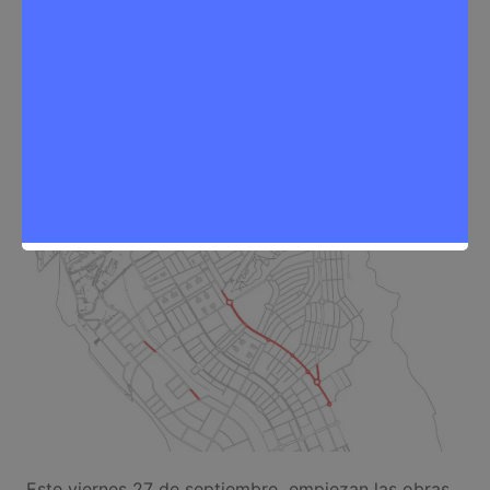
Sergio Lombera
25 de septiembre de 2024
0
Noticias Rivas Vaciamadrid
,
Tráfico
Este viernes 27 de septiembre empiezan las obras