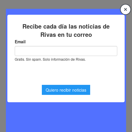
Saltar
al
contenido
Inicio
ayuntamiento de Rivas
Etiqueta:
ayuntamiento de Rivas