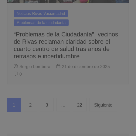
Noticias Rivas Vaciamadrid
Problemas de la ciudadanía
“Problemas de la Ciudadanía”, vecinos
de Rivas reclaman claridad sobre el
cuarto centro de salud tras años de
retrasos e incertidumbre
Sergio Lombera
21 de diciembre de 2025
0
Paginación
1
2
3
…
22
Siguiente
de
entradas