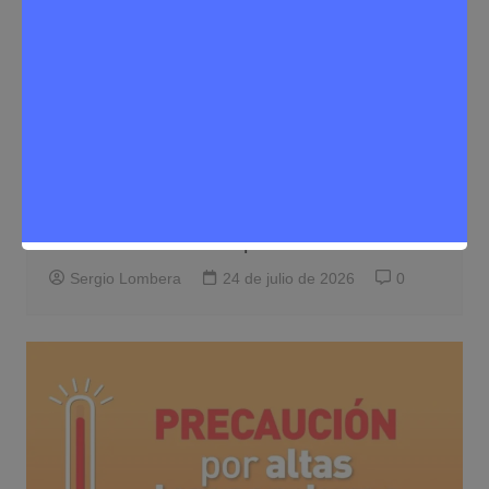
Mascotas
Noticias Rivas Vaciamadrid
El Ayuntamiento de Rivas busca
familias de acogida temporal para
animales afectados por los incendios
Sergio Lombera
24 de julio de 2026
0