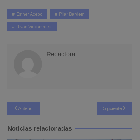
Esther Acebo
Pilar Bardem
Rivas Vaciamadrid
Redactora
Navegación
Anterior
Siguiente
de
entradas
Noticias relacionadas