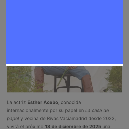
Eventos
,
Noticias Rivas Vaciamadrid
La actriz
Esther Acebo
, conocida
internacionalmente por su papel en
La casa de
papel
y vecina de Rivas Vaciamadrid desde 2022,
vivirá el próximo
13 de diciembre de 2025
una