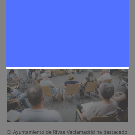
Rivas
Sergio Lombera
7 de julio de 2026
0
Educación
,
Noticias Rivas Vaciamadrid
El Ayuntamiento de Rivas Vaciamadrid ha destacado